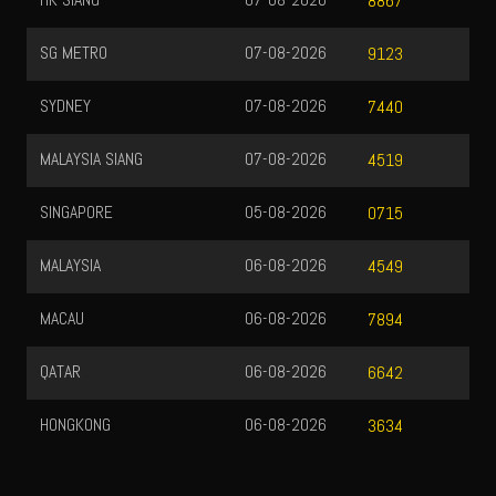
HK SIANG
07-08-2026
8867
SG METRO
07-08-2026
9123
SYDNEY
07-08-2026
7440
MALAYSIA SIANG
07-08-2026
4519
SINGAPORE
05-08-2026
0715
MALAYSIA
06-08-2026
4549
MACAU
06-08-2026
7894
QATAR
06-08-2026
6642
HONGKONG
06-08-2026
3634