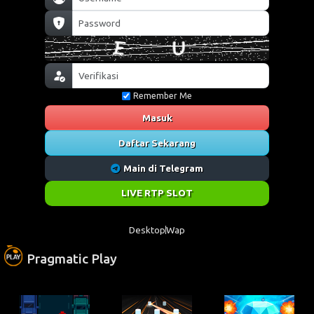
Remember Me
Masuk
Daftar Sekarang
Main di Telegram
LIVE RTP SLOT
Desktop
Wap
Pragmatic Play