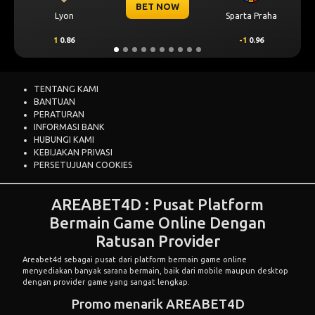
BET NOW
B
Sparta Praha
SK Sturm Graz
-1
0.96
-0.5
0.95
TENTANG KAMI
BANTUAN
PERATURAN
INFORMASI BANK
HUBUNGI KAMI
KEBIJAKAN PRIVASI
PERSETUJUAN COOKIES
AREABET4D : Pusat Platform
Bermain Game Online Dengan
Ratusan Provider
Areabet4d
sebagai pusat dari platform bermain game online
menyediakan banyak sarana bermain, baik dari mobile maupun desktop
dengan provider game yang sangat lengkap.
Promo menarik AREABET4D