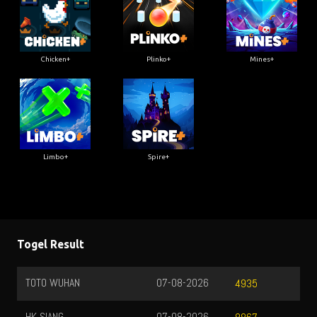
Chicken+
Plinko+
Mines+
Limbo+
Spire+
Togel Result
TOTO WUHAN
07-08-2026
4935