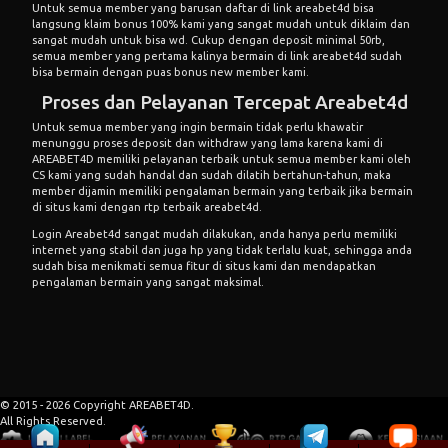
Untuk semua member yang barusan daftar di
link areabet4d
bisa
langsung klaim bonus 100% kami yang sangat mudah untuk diklaim dan
sangat mudah untuk bisa wd. Cukup dengan deposit minimal 50rb,
semua member yang pertama kalinya bermain di link areabet4d sudah
bisa bermain dengan puas bonus new member kami.
Proses dan Pelayanan Tercepat Areabet4d
Untuk semua member yang ingin bermain tidak perlu khawatir
menunggu proses deposit dan withdraw yang lama karena kami di
AREABET4D memiliki pelayanan terbaik untuk semua member kami oleh
CS kami yang sudah handal dan sudah dilatih bertahun-tahun, maka
member dijamin memiliki pengalaman bermain yang terbaik jika bermain
di situs kami dengan rtp terbaik areabet4d.
Login Areabet4d
sangat mudah dilakukan, anda hanya perlu memiliki
internet yang stabil dan juga hp yang tidak terlalu kuat, sehingga anda
sudah bisa menikmati semua fitur di situs kami dan mendapatkan
pengalaman bermain yang sangat maksimal.
© 2015 - 2026 Copyright AREABET4D.
All Rights Reserved.