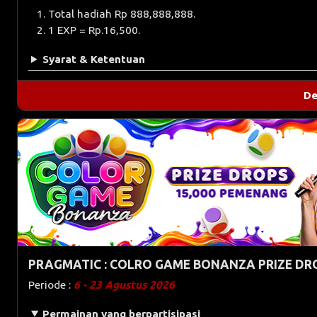
Total hadiah Rp 888,888,888.
1 EXP = Rp.16,500.
Syarat & Ketentuan
De
PRAGMATIC : COLRO GAME BONANZA PRIZE DR
Periode :
6 - 23 Agustus 2026
Permainan yang berpartisipasi