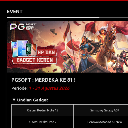
EVENT
PGSOFT : MERDEKA KE 81 !
Periode:
1 - 31 Agustus 2026
Undian Gadget
Xiaomi Redmi Note 15
Samsung Galaxy A07
Xiaomi Redmi Pad 2
Lenovo Motopad 60 Neo