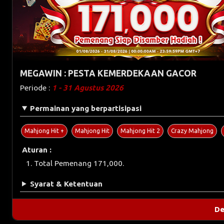
MEGAWIN : PESTA KEMERDEKAAN GACOR
Periode :
1 - 31 Agustus 2026
Permainan yang berpartisipasi
Mahjong Hit +
Mahjong Hit
Mahjong Hit 2
Crazy Mahjong
Aturan :
Total Pemenang 171,000.
Syarat & Ketentuan
De