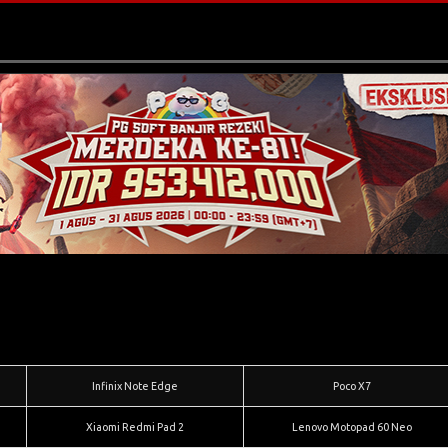
Infinix Note Edge
Poco X7
Xiaomi Redmi Pad 2
Lenovo Motopad 60 Neo