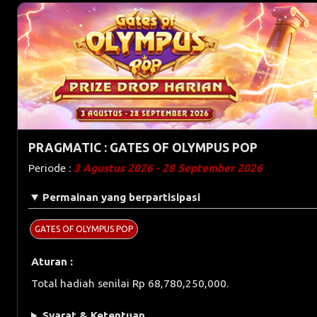
PRAGMATIC : GATES OF OLYMPUS POP
Periode :
3 Agustus 2026 - 28 September 2026
Permainan yang berpartisipasi
GATES OF OLYMPUS POP
Aturan :
Total hadiah senilai Rp 68,780,250,000.
Syarat & Ketentuan