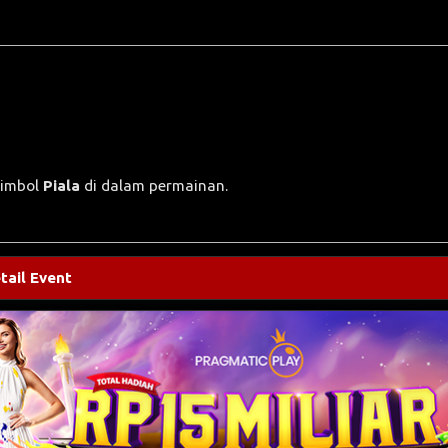
simbol
Piala
di dalam permainan.
tail Event