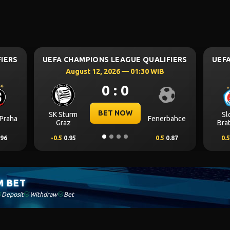
IERS
E-FOOTBALL F24 ELITE CLUB FRIENDLY
E-FO
August 7, 2026 — 17:45 WIB
2 : 0
BET NOW
Saint-
e-Liverpool
e-Chelsea
e-S
oise
1.00
0.75
0.47
-0.75
-0.71
0.0
M BET
Deposit
Withdraw
Bet