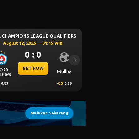
OTBALL F24 ELITE CLUB FRIENDLY
August 7, 2026 — 17:30 WIB
1 : 2
Next
BET NOW
e-
evilla
Manchester
City
0
-0.70
0.00
0.46
Mainkan Sekarang