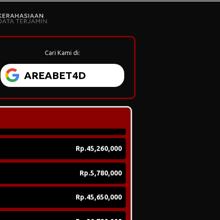
Rp.11,660,000
Cari Kami di:
Rp.19,660,000
AREABET4D
Rp.45,000,000
Rp.34,020,000
Rp.45,260,000
Rp.5,780,000
Rp.45,650,000
Rp.20,790,000