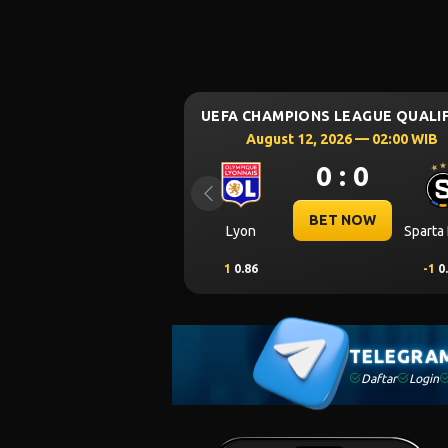
UEFA CHAMPIONS LEAGUE QUALIF
August 11, 2026 — 22:59 WIB
0 : 0
Previous
BET NOW
Union 
Bodo Glimt
Gill
0.75
0.82
-0.75
TELEGRA
Daftar
Login