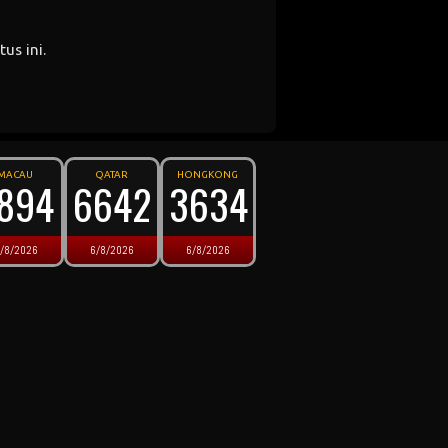
us ini.
MACAU
QATAR
HONGKONG
894
6642
3634
/8/2026
6/8/2026
6/8/2026