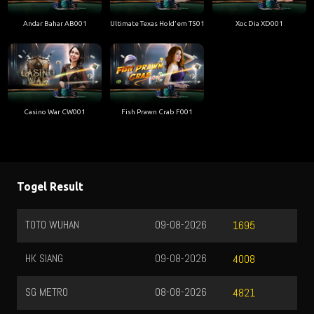
Andar Bahar AB001
Ultimate Texas Hold'em T501
Xoc Dia XD001
Casino War CW001
Fish Prawn Crab F001
Togel Result
TOTO WUHAN
09-08-2026
1695
HK SIANG
09-08-2026
4008
SG METRO
08-08-2026
4821