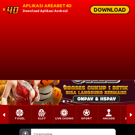
APLIKASI AREABET4D
×
DOWNLOAD
Download Aplikasi Android
ABET4D! Situs Slot Online dan Togel Tergacor Aktif 24 Jam Deposit QRIS
Selamat Datan
TOGEL
SLOT
LIVE CASINO
SPORT
ARCADE
SABU