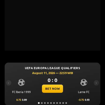
UE QUALIFIERS
UEFA CHAMPIONS LEAGUE Q
— 22:59 WIB
August 11, 2026 — 22:5
0
0 : 0
Previous
Next
OW
BET NOW
Larne FC
Bodo Glimt
-0.75
0.93
0.75
0.77