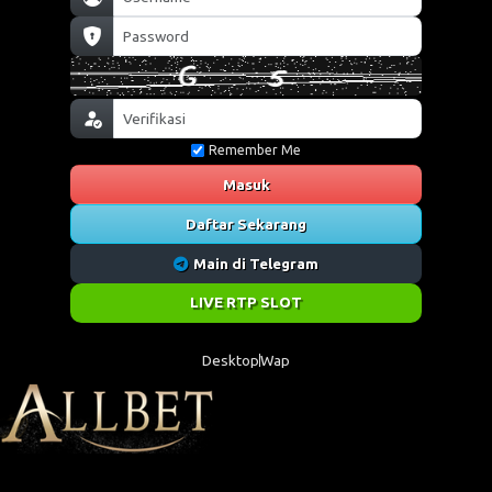
Remember Me
Masuk
Daftar Sekarang
Main di Telegram
LIVE RTP SLOT
Desktop
Wap