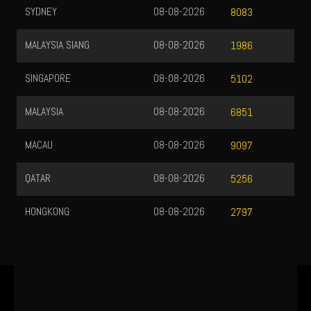
SYDNEY
08-08-2026
8083
MALAYSIA SIANG
08-08-2026
1986
SINGAPORE
08-08-2026
5102
MALAYSIA
08-08-2026
6851
MACAU
08-08-2026
9097
QATAR
08-08-2026
5256
HONGKONG
08-08-2026
2797